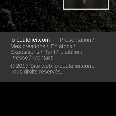
lo-coutelier.com
Présentation
→
Mes créations
En stock
Expositions
Tarif
L'atelier
Presse
Contact
© 2017 Site web lo-coutelier.com.
Tous droits réservés.